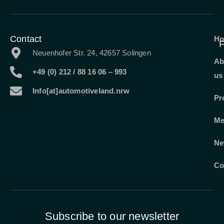
Contact
H
F
Neuenhofer Str. 24, 42657 Solingen
Ab
+49 (0) 212 / 88 16 06 – 993
us
Info[at]automotiveland.nrw
Pr
Me
Ne
Co
Subscribe to our newsletter