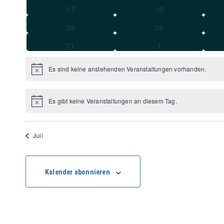
Veranstaltungen
Veranstaltungen
0
0
17
18
Veranstaltungen
Veranstaltungen
0
0
24
25
Veranstaltungen
Veranstaltungen
0
0
31
1
Veranstaltungen
Veranstaltungen
Es sind keine anstehenden Veranstaltungen vorhanden.
Hinweis
Es gibt keine Veranstaltungen an diesem Tag.
Hinweis
Juli
Kalender abonnieren