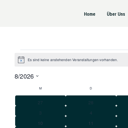
Home
Über Uns
Es sind keine anstehenden Veranstaltungen vorhanden.
Hinweis
8/2026
Datum
Kalender
M
D
wählen.
von
0
0
27
28
Veranstaltungen
Veranstaltungen
0
0
3
4
Veranstaltungen
Veranstaltungen
Veranstaltungen
0
0
10
11